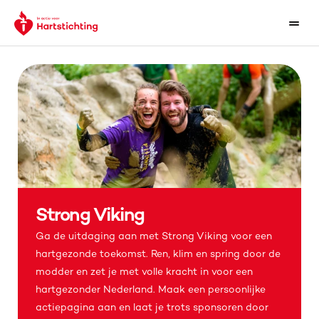
Home
Sponsortips
Inschrijven
Strong Viking
Ga de uitdaging aan met Strong Viking voor een 
hartgezonde toekomst. Ren, klim en spring door de 
modder en zet je met volle kracht in voor een 
hartgezonder Nederland. Maak een persoonlijke 
actiepagina aan en laat je trots sponsoren door 